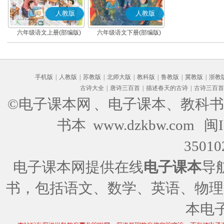
人教版
人教版
六年级语文上册(部编版)
六年级语文下册(部编版)
手机版
|
人教版
|
苏教版
|
北师大版
|
教科版
|
鲁教版
|
冀教版
|
浙教
古诗大全
|
唐诗三百首
|
描述春天的古诗
|
古诗三百首
©电子课本网
、电子课本、教科书
书本 www.dzkbw.com
闽I
35010
电子课本网提供在线
电子课本
导
书，包括语文、数学、英语、物理
本电