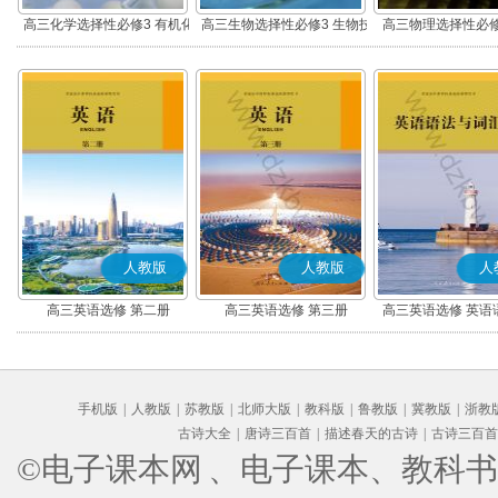
高三化学选择性必修3 有机化
高三生物选择性必修3 生物技
高三物理选择性必修
学基础
术与工程
人教版
人教版
人
高三英语选修 第二册
高三英语选修 第三册
高三英语选修 英语
汇
手机版
|
人教版
|
苏教版
|
北师大版
|
教科版
|
鲁教版
|
冀教版
|
浙教
古诗大全
|
唐诗三百首
|
描述春天的古诗
|
古诗三百首
©电子课本网
、电子课本、教科书