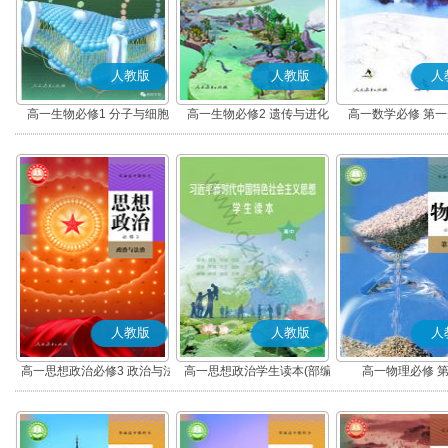
人教版
人教版
人
高一生物必修1 分子与细胞
高一生物必修2 遗传与进化
高一数学必修 第一册
人教版
人教版
人
高一思想政治必修3 政治与法
高一思想政治学生读本(部编
高一物理必修 
治(部编版)
版)