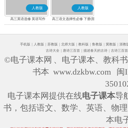
人教版
人教版
高三英语选修 英语写作
高三语文选择性必修 下册(部
编版)
手机版
|
人教版
|
苏教版
|
北师大版
|
教科版
|
鲁教版
|
冀教版
|
浙教
古诗大全
|
唐诗三百首
|
描述春天的古诗
|
古诗三百首
©电子课本网
、电子课本、教科书
书本 www.dzkbw.com
闽I
35010
电子课本网提供在线
电子课本
导
书，包括语文、数学、英语、物理
本电