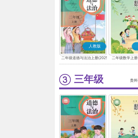
人教版
二年级道德与法治上册(2025
二年级数学上册(
秋版)(部编版)
三年级
贵州