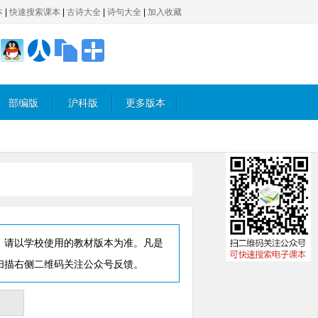
本
|
快速搜索课本
|
古诗大全
|
诗句大全
|
加入收藏
部编版
沪科版
更多版本
，请以学校使用的教材版本为准。凡是
扫描右侧二维码关注公众号反馈。