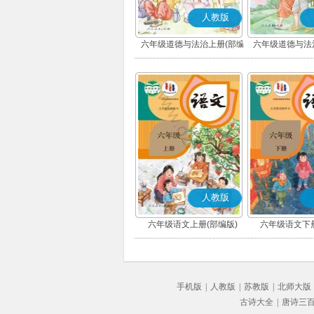
人教版
六年级道德与法治上册(部编
六年级道德与法
版)
版)
人教版
六年级语文上册(部编版)
六年级语文下册
手机版
|
人教版
|
苏教版
|
北师大版
古诗大全
|
唐诗三