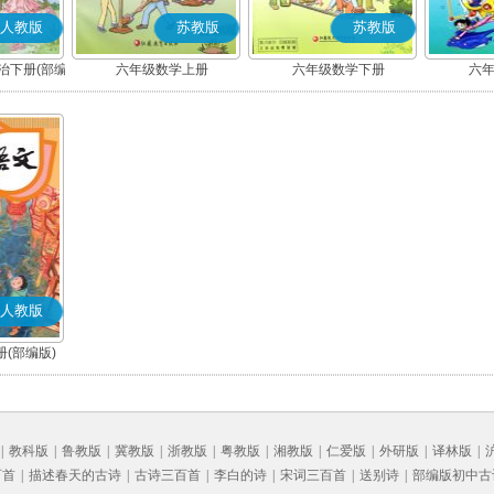
人教版
苏教版
苏教版
治下册(部编
六年级数学上册
六年级数学下册
六
人教版
(部编版)
|
教科版
|
鲁教版
|
冀教版
|
浙教版
|
粤教版
|
湘教版
|
仁爱版
|
外研版
|
译林版
|
百首
|
描述春天的古诗
|
古诗三百首
|
李白的诗
|
宋词三百首
|
送别诗
|
部编版初中古