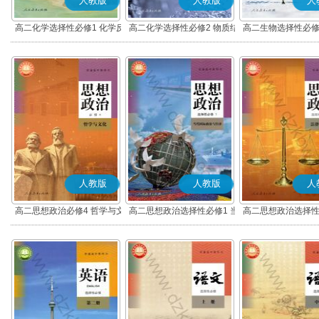
人教版
人教版
人
高二化学选择性必修1 化学反
高二化学选择性必修2 物质结
高二生物选择性必修
应原理
构与性质
调节
人教版
人教版
人
高二思想政治必修4 哲学与文
高二思想政治选择性必修1 当
高二思想政治选择性
化(部编版)
代国际政治与经济(部编版)
律与生活(部编