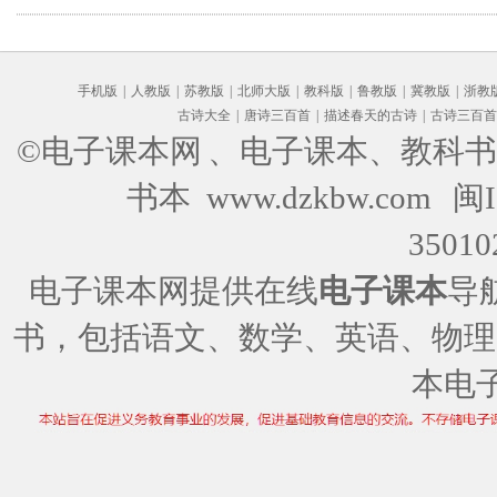
流与传播(部编版)
手机版
|
人教版
|
苏教版
|
北师大版
|
教科版
|
鲁教版
|
冀教版
|
浙教
古诗大全
|
唐诗三百首
|
描述春天的古诗
|
古诗三百首
©电子课本网
、电子课本、教科书
书本 www.dzkbw.com
闽I
35010
电子课本网提供在线
电子课本
导
书，包括语文、数学、英语、物理
本电