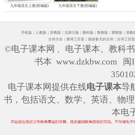
九年级语文上册(部编版)
九年级语文下册(部编版)
手机版
|
人教版
|
苏教版
|
北师大版
|
教科版
|
鲁教版
|
冀教版
|
浙教
古诗大全
|
唐诗三百首
|
描述春天的古诗
|
古诗三百首
©电子课本网
、电子课本、教科书
书本 www.dzkbw.com
闽I
35010
电子课本网提供在线
电子课本
导
书，包括语文、数学、英语、物理
本电