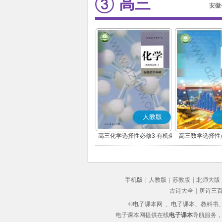
高三
安徽
人教版
高三化学选择性必修3 有机化
高三数学选择性
学基础
(A版
手机版
|
人教版
|
苏教版
|
北师大版
古诗大全
|
唐诗三
©电子课本网
、电子课本、教科书、教
电子课本网提供在线
电子课本
导航服务