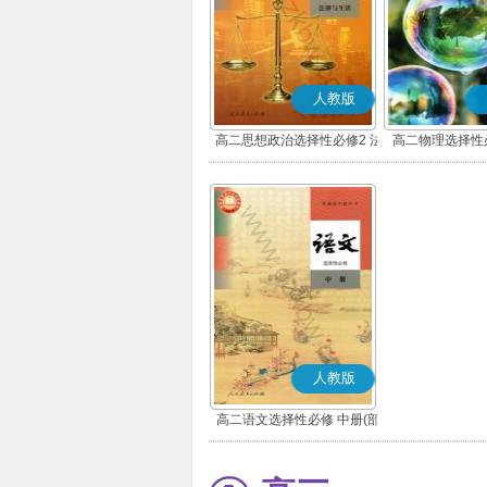
人教版
高二思想政治选择性必修2 法
高二物理选择性
律与生活(部编版)
人教版
高二语文选择性必修 中册(部
编版)