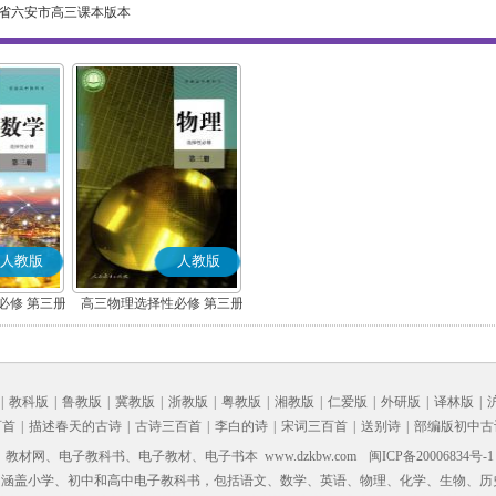
省六安市高三课本版本
人教版
人教版
必修 第三册
高三物理选择性必修 第三册
)
|
教科版
|
鲁教版
|
冀教版
|
浙教版
|
粤教版
|
湘教版
|
仁爱版
|
外研版
|
译林版
|
百首
|
描述春天的古诗
|
古诗三百首
|
李白的诗
|
宋词三百首
|
送别诗
|
部编版初中古
材网、电子教科书、电子教材、电子书本 www.dzkbw.com
闽ICP备20006834号-1
，涵盖小学、初中和高中电子教科书，包括语文、数学、英语、物理、化学、生物、历