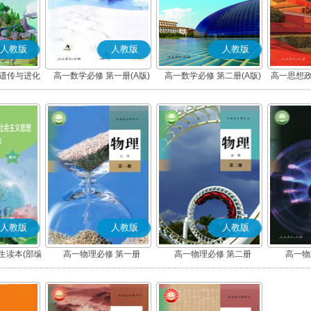
人教版
人教版
人教版
 遗传与进化
高一数学必修 第一册(A版)
高一数学必修 第二册(A版)
高一思想政
社会
人教版
人教版
人教版
生读本(部编
高一物理必修 第一册
高一物理必修 第二册
高一物