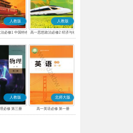
人教版
人教版
治必修1 中国特色
高一思想政治必修2 经济与社
主义(部编版)
会(部编版)
人教版
北师大版
理必修 第三册
高一英语必修 第一册