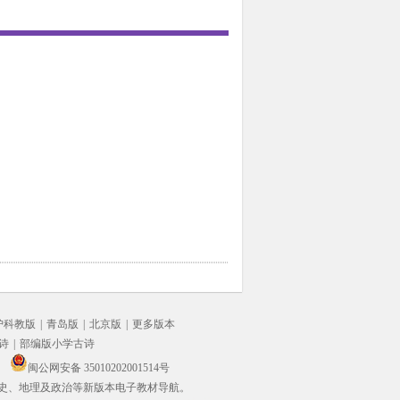
沪科教版
|
青岛版
|
北京版
|
更多版本
诗
|
部编版小学古诗
闽公网安备 35010202001514号
史、地理及政治等新版本电子教材导航。