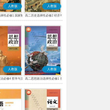
人教版
人教版
择性必修1 国家制
高二历史选择性必修2 经济与
会治理(部编版)
社会生活(部编版)
人教版
人教版
治必修4 哲学与文
高二思想政治选择性必修1 当
(部编版)
代国际政治与经济(部编版)