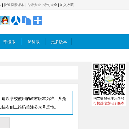
本
|
快速搜索课本
|
古诗大全
|
诗句大全
|
加入收藏
部编版
沪科版
更多版本
，请以学校使用的教材版本为准。凡是
扫描右侧二维码关注公众号反馈。