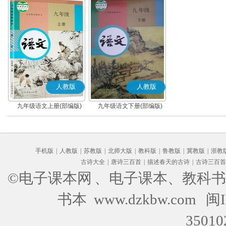
人教版
人教版
九年级语文上册(部编版)
九年级语文下册(部编版)
手机版
|
人教版
|
苏教版
|
北师大版
|
教科版
|
鲁教版
|
冀教版
|
浙教
古诗大全
|
唐诗三百首
|
描述春天的古诗
|
古诗三百首
©电子课本网
、电子课本、教科书
书本 www.dzkbw.com
闽I
35010