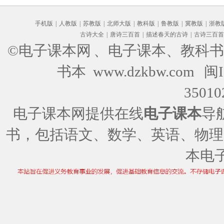
手机版
|
人教版
|
苏教版
|
北师大版
|
教科版
|
鲁教版
|
冀教版
|
浙教
古诗大全
|
唐诗三百首
|
描述春天的古诗
|
古诗三百首
©电子课本网
、电子课本、教科书
书本 www.dzkbw.com
闽I
35010
电子课本网提供在线
电子课本
导
书，包括语文、数学、英语、物理
本电