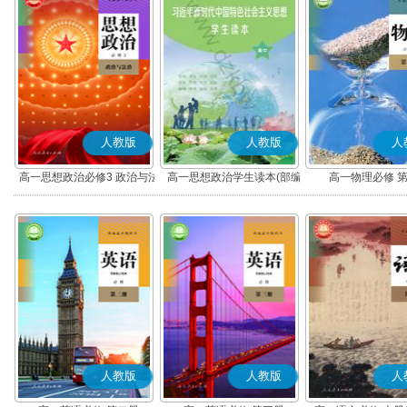
人教版
人教版
人
高一思想政治必修3 政治与法
高一思想政治学生读本(部编
高一物理必修 
治(部编版)
版)
人教版
人教版
人