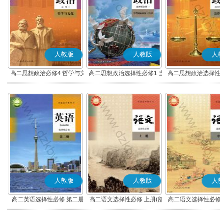
人教版
人教版
人
高二思想政治必修4 哲学与文
高二思想政治选择性必修1 当
高二思想政治选择性
化(部编版)
代国际政治与经济(部编版)
律与生活(部编
人教版
人教版
人
高二英语选择性必修 第二册
高二语文选择性必修 上册(部
高二语文选择性必修
编版)
编版)