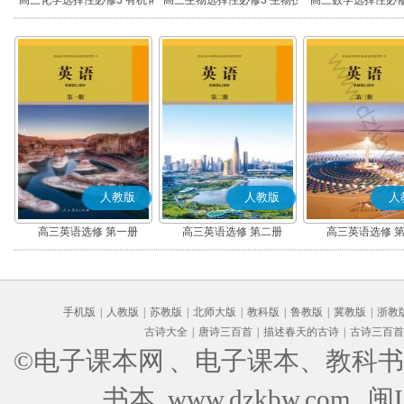
高三化学选择性必修3 有机化
高三生物选择性必修3 生物技
高三数学选择性必修
学基础
术与工程
(A版)
人教版
人教版
人
高三英语选修 第一册
高三英语选修 第二册
高三英语选修 
手机版
|
人教版
|
苏教版
|
北师大版
|
教科版
|
鲁教版
|
冀教版
|
浙教
古诗大全
|
唐诗三百首
|
描述春天的古诗
|
古诗三百首
©电子课本网
、电子课本、教科书
书本 www.dzkbw.com
闽I