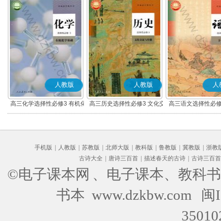
人教版
人教版
人
高三化学选择性必修3 有机化
高三历史选择性必修3 文化交
高三语文选择性必修
学基础
流与传播(部编版)
编版)
手机版
|
人教版
|
苏教版
|
北师大版
|
教科版
|
鲁教版
|
冀教版
|
浙教
古诗大全
|
唐诗三百首
|
描述春天的古诗
|
古诗三百首
©电子课本网
、电子课本、教科书
书本 www.dzkbw.com
闽I
35010