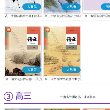
人教版
人教版
湘
高二生物选择性必修1 稳态与
高二生物选择性必修2 生物与
高二数学选择性必修
调节
环境
人教版
人教版
高二语文选择性必修 上册(部
高二语文选择性必修 中册(部
编版)
编版)
高三
甘肃省兰州市高三课本版本