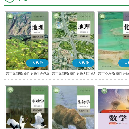
人教版
人教版
人
高二地理选择性必修1 自然地
高二地理选择性必修2 区域发
高二化学选择性必修
理基础
展
应原理