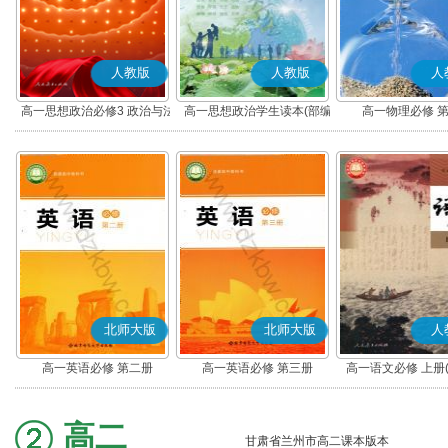
人教版
人教版
人
高一思想政治必修3 政治与法
高一思想政治学生读本(部编
高一物理必修 
治(部编版)
版)
北师大版
北师大版
人
高一英语必修 第二册
高一英语必修 第三册
高一语文必修 上册
高二
甘肃省兰州市高二课本版本