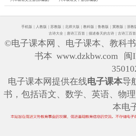
手机版
|
人教版
|
苏教版
|
北师大版
|
教科版
|
鲁教版
|
冀教版
|
浙教
古诗大全
|
唐诗三百首
|
描述春天的古诗
|
古诗三百首
©电子课本网
、电子课本、教科书
书本 www.dzkbw.com
闽I
35010
电子课本网提供在线
电子课本
导
书，包括语文、数学、英语、物理
本电