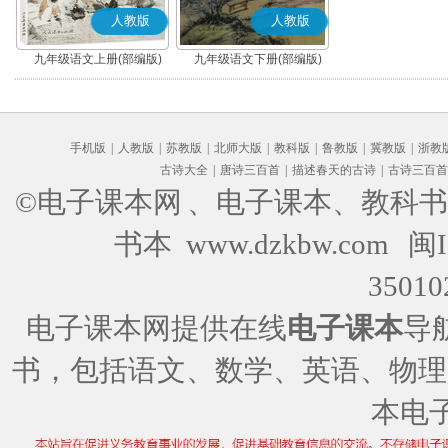
人教版
人教版
九年级语文上册(部编版)
九年级语文下册(部编版)
手机版
|
人教版
|
苏教版
|
北师大版
|
教科版
|
鲁教版
|
冀教版
|
浙教
古诗大全
|
唐诗三百首
|
描述春天的古诗
|
古诗三百首
©电子课本网
、电子课本、教科书
书本 www.dzkbw.com
闽I
35010
电子课本网提供在线
电子课本
导
书，包括语文、数学、英语、物理
本电