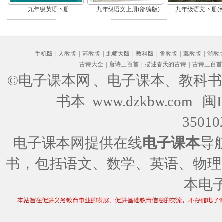
九年级英语下册
九年级语文上册(部编版)
九年级语文下册(
手机版
|
人教版
|
苏教版
|
北师大版
|
教科版
|
鲁教版
|
冀教版
|
浙教
古诗大全
|
唐诗三百首
|
描述春天的古诗
|
古诗三百首
©电子课本网
、电子课本、教科书
书本 www.dzkbw.com
闽I
35010
电子课本网提供在线
电子课本
导
书，包括语文、数学、英语、物理
本电