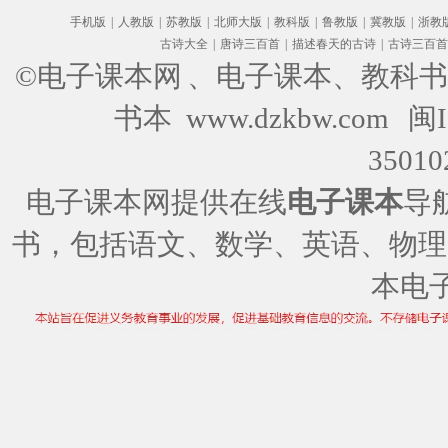
手机版
|
人教版
|
苏教版
|
北师大版
|
教科版
|
鲁教版
|
冀教版
|
浙教
古诗大全
|
唐诗三百首
|
描述春天的古诗
|
古诗三百首
©电子课本网
、电子课本、教科书
书本 www.dzkbw.com
闽I
35010
电子课本网提供在线
电子课本
导
书，包括语文、数学、英语、物理
本电