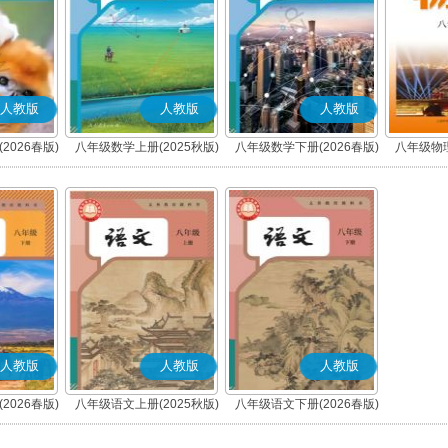
人教版
人教版
人教版
2026春版)
八年级数学上册(2025秋版)
八年级数学下册(2026春版)
八年级物理
(
人教版
人教版
人教版
2026春版)
八年级语文上册(2025秋版)
八年级语文下册(2026春版)
(部编版)
(部编版)