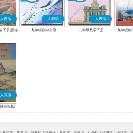
人教版
人教版
人教版
会下册(部编
九年级数学上册
九年级数学下册
九年级物理
(
人教版
(部编版)
|
教科版
|
鲁教版
|
冀教版
|
浙教版
|
粤教版
|
湘教版
|
仁爱版
|
外研版
|
译林版
|