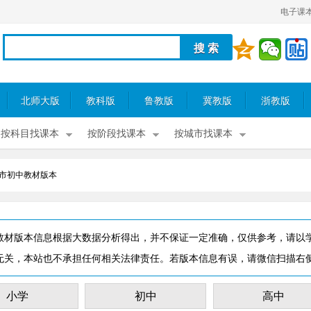
电子课
北师大版
教科版
鲁教版
冀教版
浙教版
按科目找课本
按阶段找课本
按城市找课本
市初中教材版本
教材版本信息根据大数据分析得出，并不保证一定准确，仅供参考，请以
无关，本站也不承担任何相关法律责任。若版本信息有误，请微信扫描右
小学
初中
高中