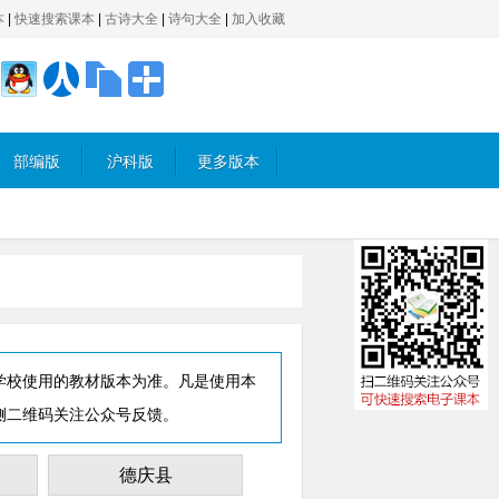
本
|
快速搜索课本
|
古诗大全
|
诗句大全
|
加入收藏
部编版
沪科版
更多版本
学校使用的教材版本为准。凡是使用本
侧二维码关注公众号反馈。
德庆县