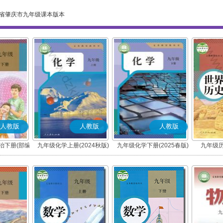
省肇庆市九年级课本版本
人教版
人教版
人教版
治下册(部编
九年级化学上册(2024秋版)
九年级化学下册(2025春版)
九年级历