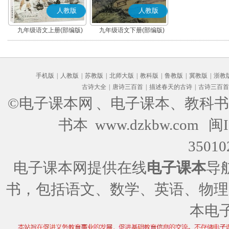
人教版
人教版
九年级语文上册(部编版)
九年级语文下册(部编版)
手机版
|
人教版
|
苏教版
|
北师大版
|
教科版
|
鲁教版
|
冀教版
|
浙教
古诗大全
|
唐诗三百首
|
描述春天的古诗
|
古诗三百首
©电子课本网
、电子课本、教科书
书本 www.dzkbw.com
闽I
35010
电子课本网提供在线
电子课本
导
书，包括语文、数学、英语、物理
本电