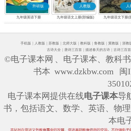
外研版
人教版
人
九年级英语下册
九年级语文上册(部编版)
九年级语文下册(
手机版
|
人教版
|
苏教版
|
北师大版
|
教科版
|
鲁教版
|
冀教版
|
浙教
古诗大全
|
唐诗三百首
|
描述春天的古诗
|
古诗三百首
©电子课本网
、电子课本、教科书
书本 www.dzkbw.com
闽I
35010
电子课本网提供在线
电子课本
导
书，包括语文、数学、英语、物理
本电