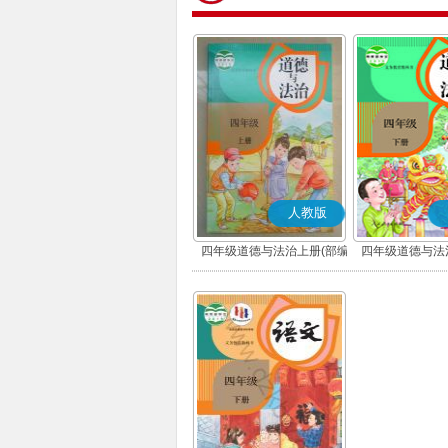
人教版
四年级道德与法治上册(部编
四年级道德与法
版)
版)