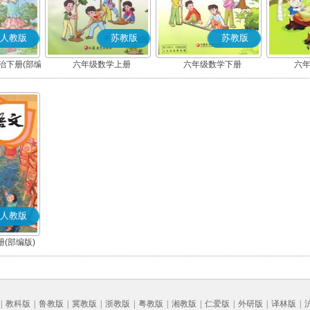
人教版
苏教版
苏教版
治下册(部编
六年级数学上册
六年级数学下册
六
人教版
(部编版)
|
教科版
|
鲁教版
|
冀教版
|
浙教版
|
粤教版
|
湘教版
|
仁爱版
|
外研版
|
译林版
|