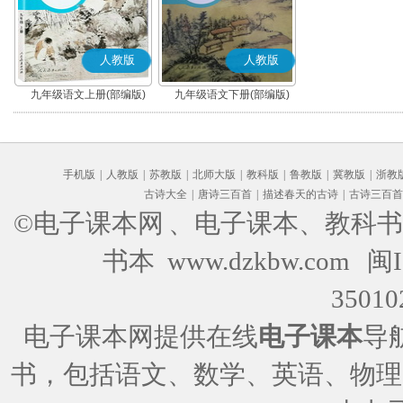
人教版
人教版
九年级语文上册(部编版)
九年级语文下册(部编版)
手机版
|
人教版
|
苏教版
|
北师大版
|
教科版
|
鲁教版
|
冀教版
|
浙教
古诗大全
|
唐诗三百首
|
描述春天的古诗
|
古诗三百首
©电子课本网
、电子课本、教科书
书本 www.dzkbw.com
闽I
35010
电子课本网提供在线
电子课本
导
书，包括语文、数学、英语、物理