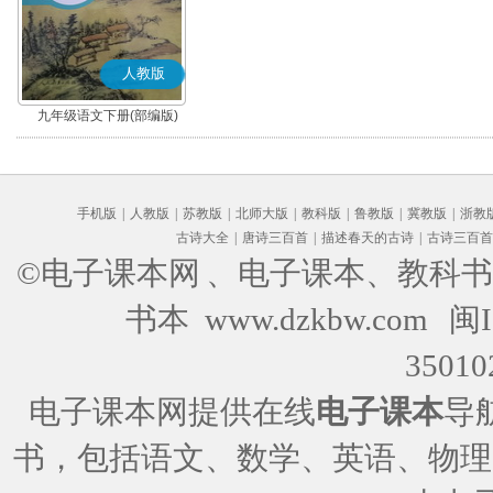
人教版
九年级语文下册(部编版)
手机版
|
人教版
|
苏教版
|
北师大版
|
教科版
|
鲁教版
|
冀教版
|
浙教
古诗大全
|
唐诗三百首
|
描述春天的古诗
|
古诗三百首
©电子课本网
、电子课本、教科书
书本 www.dzkbw.com
闽I
35010
电子课本网提供在线
电子课本
导
书，包括语文、数学、英语、物理