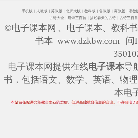
手机版
|
人教版
|
苏教版
|
北师大版
|
教科版
|
鲁教版
|
冀教版
|
浙教
古诗大全
|
唐诗三百首
|
描述春天的古诗
|
古诗三百首
©电子课本网
、电子课本、教科书
书本 www.dzkbw.com
闽I
35010
电子课本网提供在线
电子课本
导
书，包括语文、数学、英语、物理
本电