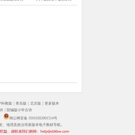
沪科教版
|
青岛版
|
北京版
|
更多版本
诗
|
部编版小学古诗
闽公网安备 35010202001514号
史、地理及政治等新版本电子教材导航。