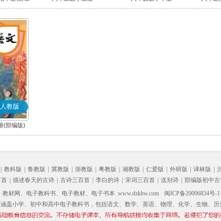
人教版
(部编版)
|
教科版
|
鲁教版
|
冀教版
|
浙教版
|
粤教版
|
湘教版
|
仁爱版
|
外研版
|
译林版
|
百首
|
描述春天的古诗
|
古诗三百首
|
李白的诗
|
宋词三百首
|
送别诗
|
部编版初中古
材网、电子教科书、电子教材、电子书本 www.dzkbw.com
闽ICP备20006834号-1
，涵盖小学、初中和高中电子教科书，包括语文、数学、英语、物理、化学、生物、历