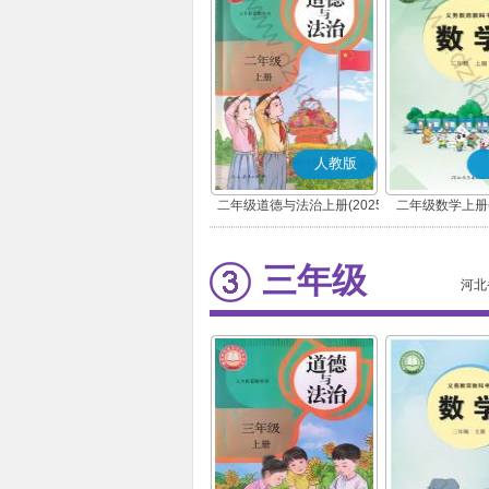
人教版
二年级道德与法治上册(2025
二年级数学上册(
秋版)(部编版)
三年级
河北