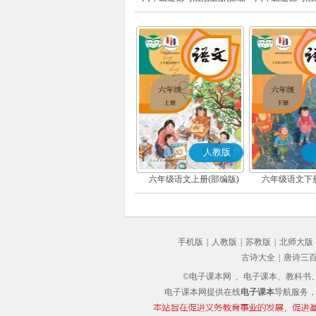
版)
版)
人教版
六年级语文上册(部编版)
六年级语文下册
手机版
|
人教版
|
苏教版
|
北师大版
古诗大全
|
唐诗三
©电子课本网
、电子课本、教科书、教
电子课本网提供在线
电子课本
导航服务