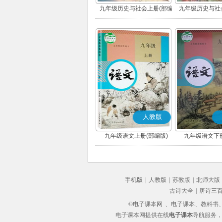
九年级历史与社会上册(部编
九年级历史与社
版)
版)
人教版
九年级语文上册(部编版)
九年级语文下册
手机版
|
人教版
|
苏教版
|
北师大版
古诗大全
|
唐诗三
©电子课本网
、电子课本、教科书、教
电子课本网提供在线
电子课本
导航服务