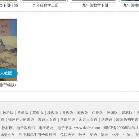
会下册(部编
九年级数学上册
九年级数学下册
九年级物理
人教版
(部编版)
|
教科版
|
鲁教版
|
冀教版
|
浙教版
|
粤教版
|
湘教版
|
仁爱版
|
外研版
|
译林版
|
百首
|
描述春天的古诗
|
古诗三百首
|
李白的诗
|
宋词三百首
|
送别诗
|
部编版初中古
材网、电子教科书、电子教材、电子书本 www.dzkbw.com
闽ICP备20006834号-1
，涵盖小学、初中和高中电子教科书，包括语文、数学、英语、物理、化学、生物、历