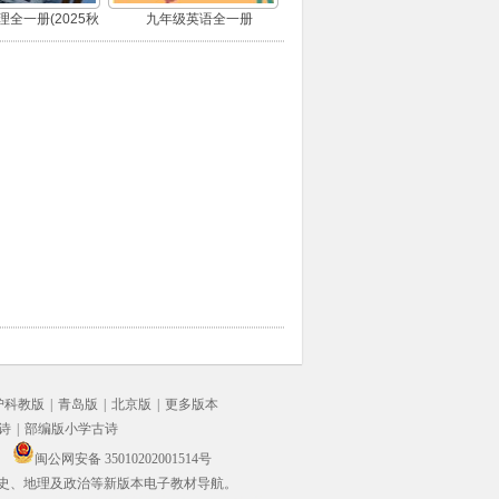
全一册(2025秋
九年级英语全一册
版)
沪科教版
|
青岛版
|
北京版
|
更多版本
诗
|
部编版小学古诗
闽公网安备 35010202001514号
史、地理及政治等新版本电子教材导航。