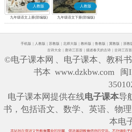
人教版
人教版
九年级语文上册(部编版)
九年级语文下册(部编版)
手机版
|
人教版
|
苏教版
|
北师大版
|
教科版
|
鲁教版
|
冀教版
|
浙教
古诗大全
|
唐诗三百首
|
描述春天的古诗
|
古诗三百首
©电子课本网
、电子课本、教科书
书本 www.dzkbw.com
闽I
35010
电子课本网提供在线
电子课本
导
书，包括语文、数学、英语、物理
本电