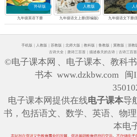
外研版
人教版
人
九年级英语下册
九年级语文上册(部编版)
九年级语文下册(
手机版
|
人教版
|
苏教版
|
北师大版
|
教科版
|
鲁教版
|
冀教版
|
浙教
古诗大全
|
唐诗三百首
|
描述春天的古诗
|
古诗三百首
©电子课本网
、电子课本、教科书
书本 www.dzkbw.com
闽I
35010
电子课本网提供在线
电子课本
导
书，包括语文、数学、英语、物理
本电