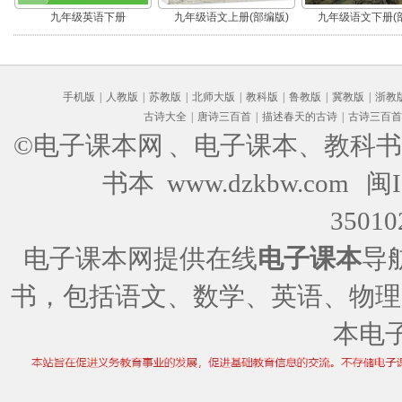
九年级英语下册
九年级语文上册(部编版)
九年级语文下册(
手机版
|
人教版
|
苏教版
|
北师大版
|
教科版
|
鲁教版
|
冀教版
|
浙教
古诗大全
|
唐诗三百首
|
描述春天的古诗
|
古诗三百首
©电子课本网
、电子课本、教科书
书本 www.dzkbw.com
闽I
35010
电子课本网提供在线
电子课本
导
书，包括语文、数学、英语、物理
本电