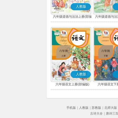
人教版
六年级道德与法治上册(部编
六年级道德与法
版)
版)
人教版
六年级语文上册(部编版)
六年级语文下册
手机版
|
人教版
|
苏教版
|
北师大版
古诗大全
|
唐诗三