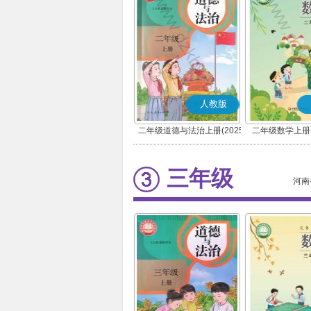
人教版
二年级道德与法治上册(2025
二年级数学上册(
秋版)(部编版)
三年级
河南