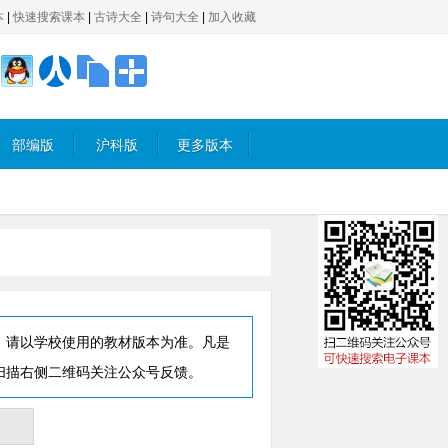
本
|
快速搜索课本
|
古诗大全
|
诗句大全
|
加入收藏
部编版
沪科版
更多版本
，请以学校使用的教材版本为准。凡是
扫描右侧二维码关注公众号反馈。