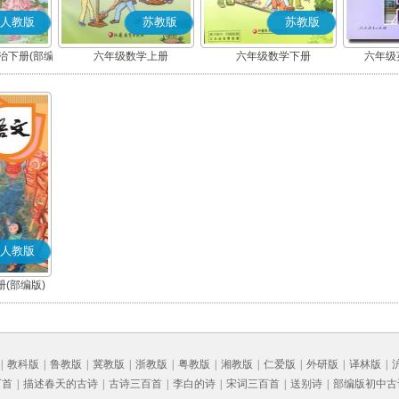
人教版
苏教版
苏教版
治下册(部编
六年级数学上册
六年级数学下册
六年级英
人教版
(部编版)
|
教科版
|
鲁教版
|
冀教版
|
浙教版
|
粤教版
|
湘教版
|
仁爱版
|
外研版
|
译林版
|
百首
|
描述春天的古诗
|
古诗三百首
|
李白的诗
|
宋词三百首
|
送别诗
|
部编版初中古