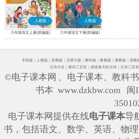
人教版
人教版
六年级语文上册(部编版)
六年级语文下册(部编版)
手机版
|
人教版
|
苏教版
|
北师大版
|
教科版
|
鲁教版
|
冀教版
|
浙教
古诗大全
|
唐诗三百首
|
描述春天的古诗
|
古诗三百首
©电子课本网
、电子课本、教科书
书本 www.dzkbw.com
闽I
35010
电子课本网提供在线
电子课本
导
书，包括语文、数学、英语、物理