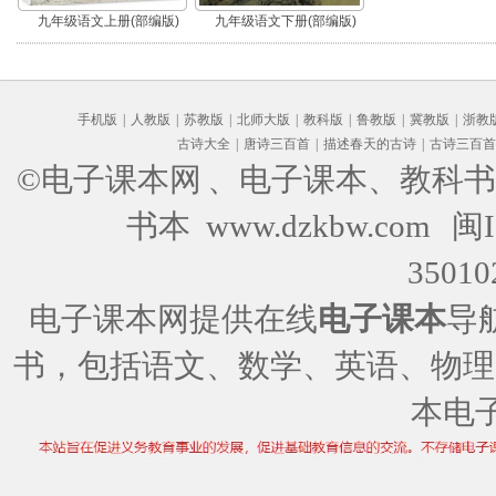
九年级语文上册(部编版)
九年级语文下册(部编版)
手机版
|
人教版
|
苏教版
|
北师大版
|
教科版
|
鲁教版
|
冀教版
|
浙教
古诗大全
|
唐诗三百首
|
描述春天的古诗
|
古诗三百首
©电子课本网
、电子课本、教科书
书本 www.dzkbw.com
闽I
35010
电子课本网提供在线
电子课本
导
书，包括语文、数学、英语、物理
本电