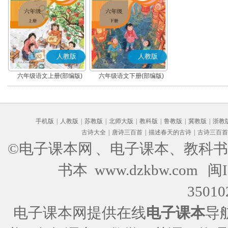
人教版
人教版
六年级语文上册(部编版)
六年级语文下册(部编版)
手机版
|
人教版
|
苏教版
|
北师大版
|
教科版
|
鲁教版
|
冀教版
|
浙教
古诗大全
|
唐诗三百首
|
描述春天的古诗
|
古诗三百首
©电子课本网
、电子课本、教科书
书本 www.dzkbw.com
闽I
35010
电子课本网提供在线
电子课本
导