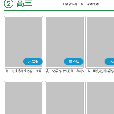
高三
安徽省蚌埠市高三课本版本
人教版
鲁科版
人
高三地理选择性必修3 资源、
高三化学选择性必修3 有机化
高三历史选择性必修
环境与国家安全
学基础
流与传播(部编