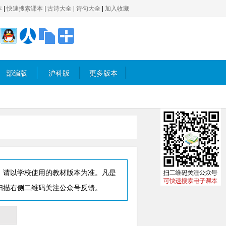
本
|
快速搜索课本
|
古诗大全
|
诗句大全
|
加入收藏
部编版
沪科版
更多版本
，请以学校使用的教材版本为准。凡是
扫描右侧二维码关注公众号反馈。