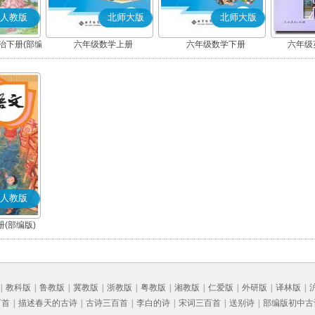
人教版
北师大版
北师大版
治下册(部编
六年级数学上册
六年级数学下册
六年级英
人教版
(部编版)
|
教科版
|
鲁教版
|
冀教版
|
浙教版
|
粤教版
|
湘教版
|
仁爱版
|
外研版
|
译林版
|
百首
|
描述春天的古诗
|
古诗三百首
|
李白的诗
|
宋词三百首
|
送别诗
|
部编版初中古