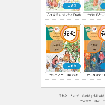
人教版
六年级道德与法治上册(部编
六年级道德与法
版)
版)
人教版
六年级语文上册(部编版)
六年级语文下册
手机版
|
人教版
|
苏教版
|
北师大版
古诗大全
|
唐诗三