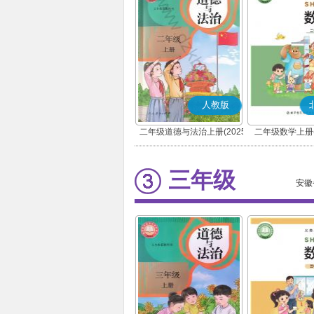
人教版
二年级道德与法治上册(2025
二年级数学上册(
秋版)(部编版)
三年级
安徽