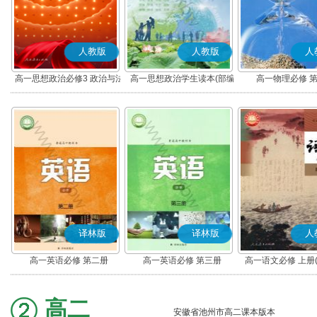
人教版
人教版
人
高一思想政治必修3 政治与法
高一思想政治学生读本(部编
高一物理必修 
治(部编版)
版)
译林版
译林版
人
高一英语必修 第二册
高一英语必修 第三册
高一语文必修 上册
高二
安徽省池州市高二课本版本