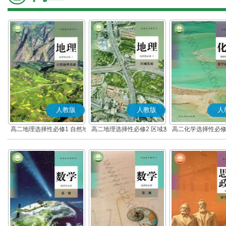
人教版
人教版
人
高二地理选择性必修1 自然地
高二地理选择性必修2 区域发
高二化学选择性必修
理基础
展
应原理