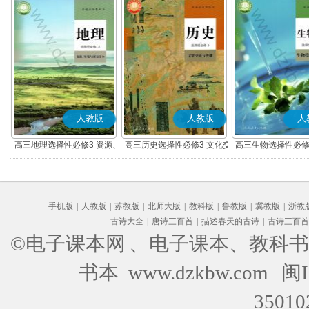
人教版
人教版
人
高三地理选择性必修3 资源、
高三历史选择性必修3 文化交
高三生物选择性必修
环境与国家安全
流与传播(部编版)
术与工程
手机版
|
人教版
|
苏教版
|
北师大版
|
教科版
|
鲁教版
|
冀教版
|
浙教
古诗大全
|
唐诗三百首
|
描述春天的古诗
|
古诗三百首
©电子课本网
、电子课本、教科书
书本 www.dzkbw.com
闽I
35010