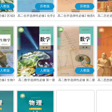
人教版
苏教版
苏教版
修2 区域发
高二化学选择性必修1 化学反
高二化学选择性必修2 物质结
高二历史选
应原理
构与性质
度与社
人教版
人教版
人教版
修2 生物与
高二数学选择性必修 第一册
高二数学选择性必修 第二册
高二思想政
(A版)
(A版)
化