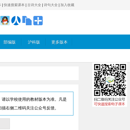
本
|
快速搜索课本
|
古诗大全
|
诗句大全
|
加入收藏
部编版
沪科版
更多版本
，请以学校使用的教材版本为准。凡是
扫描右侧二维码关注公众号反馈。