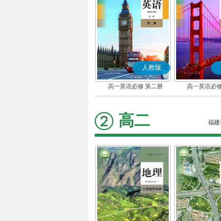
人教版
高一英语必修 第二册
高一英语必修
高二
福建