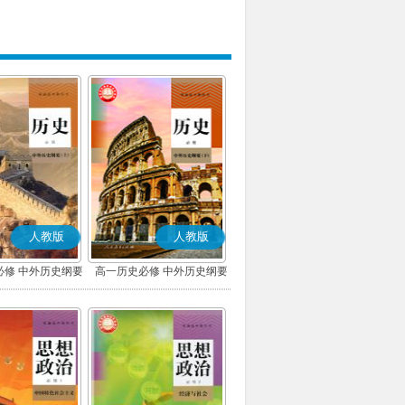
人教版
人教版
必修 中外历史纲要
高一历史必修 中外历史纲要
上)(部编版)
(下)(部编版)