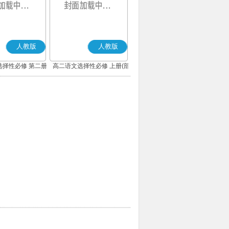
人教版
人教版
选择性必修 第二册
高二语文选择性必修 上册(部
编版)