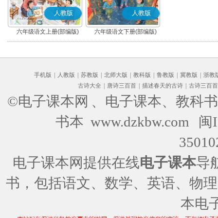
人教版
人教版
六年级语文上册(部编版)
六年级语文下册(部编版)
手机版
|
人教版
|
苏教版
|
北师大版
|
教科版
|
鲁教版
|
冀教版
|
浙教
古诗大全
|
唐诗三百首
|
描述春天的古诗
|
古诗三百首
©电子课本网
、电子课本、教科书
书本 www.dzkbw.com
闽I
35010
电子课本网提供在线
电子课本
导
书，包括语文、数学、英语、物理
本电