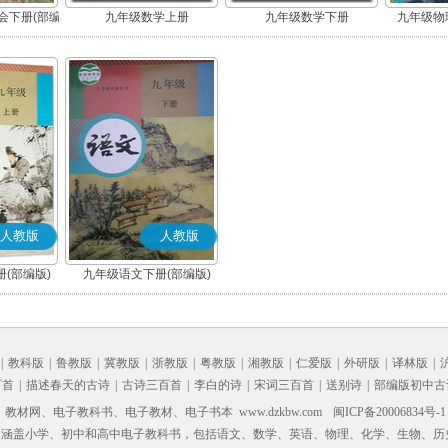
会下册(部编
九年级数学上册
九年级数学下册
九年级物理
人教版
人教版
(部编版)
九年级语文下册(部编版)
|
教科版
|
鲁教版
|
冀教版
|
浙教版
|
粤教版
|
湘教版
|
仁爱版
|
外研版
|
译林版
|
百首
|
描述春天的古诗
|
古诗三百首
|
李白的诗
|
宋词三百首
|
送别诗
|
部编版初中古
材网、电子教科书、电子教材、电子书本 www.dzkbw.com
闽ICP备20006834号-1
，涵盖小学、初中和高中电子教科书，包括语文、数学、英语、物理、化学、生物、历