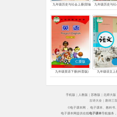
九年级历史与社会上册(部编
九年级历史与社
版)
版)
仁爱版
九年级英语下册(科普版)
九年级语文上册
手机版
|
人教版
|
苏教版
|
北师大版
古诗大全
|
唐诗三
©电子课本网
、电子课本、教科书、教
电子课本网提供在线
电子课本
导航服务