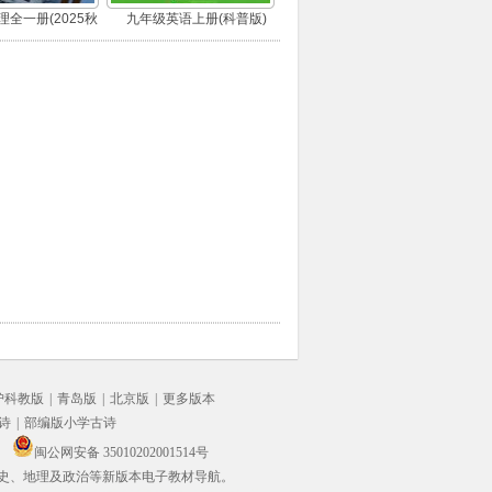
全一册(2025秋
九年级英语上册(科普版)
版)
沪科教版
|
青岛版
|
北京版
|
更多版本
诗
|
部编版小学古诗
闽公网安备 35010202001514号
史、地理及政治等新版本电子教材导航。