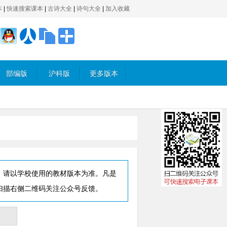
本
|
快速搜索课本
|
古诗大全
|
诗句大全
|
加入收藏
部编版
沪科版
更多版本
，请以学校使用的教材版本为准。凡是
扫描右侧二维码关注公众号反馈。