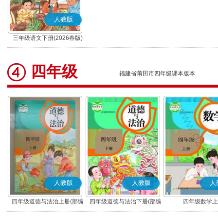
人教版
三年级语文下册(2026春版)
(部编版)
四年级
福建省莆田市四年级课本版本
人教版
人教版
人
四年级道德与法治上册(部编
四年级道德与法治下册(部编
四年级数学上
版)
版)