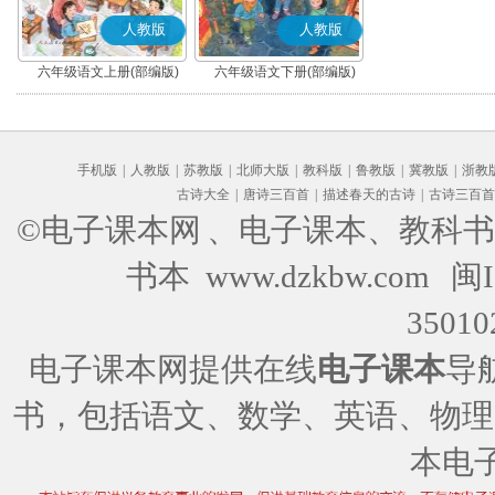
人教版
人教版
六年级语文上册(部编版)
六年级语文下册(部编版)
手机版
|
人教版
|
苏教版
|
北师大版
|
教科版
|
鲁教版
|
冀教版
|
浙教
古诗大全
|
唐诗三百首
|
描述春天的古诗
|
古诗三百首
©电子课本网
、电子课本、教科书
书本 www.dzkbw.com
闽I
35010
电子课本网提供在线
电子课本
导
书，包括语文、数学、英语、物理
本电