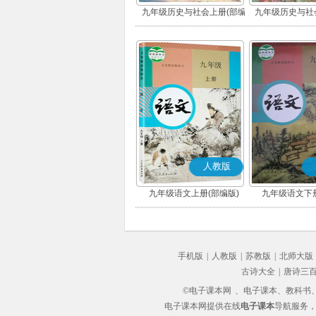
九年级历史与社会上册(部编
九年级历史与社
版)
版)
人教版
九年级语文上册(部编版)
九年级语文下册
手机版
|
人教版
|
苏教版
|
北师大版
古诗大全
|
唐诗三
©电子课本网
、电子课本、教科书、教
电子课本网提供在线
电子课本
导航服务