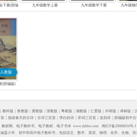
会下册(部编
九年级数学上册
九年级数学下册
九年级物理
人教版
(部编版)
|
教科版
|
鲁教版
|
冀教版
|
浙教版
|
粤教版
|
湘教版
|
仁爱版
|
外研版
|
译林版
|
百首
|
描述春天的古诗
|
古诗三百首
|
李白的诗
|
宋词三百首
|
送别诗
|
部编版初中古
材网、电子教科书、电子教材、电子书本 www.dzkbw.com
闽ICP备20006834号-1
，涵盖小学、初中和高中电子教科书，包括语文、数学、英语、物理、化学、生物、历