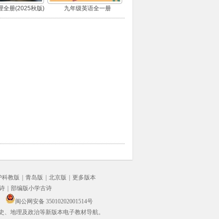
全册(2025秋版)
九年级英语全一册
沪科教版
|
青岛版
|
北京版
|
更多版本
诗
|
部编版小学古诗
闽公网安备 35010202001514号
史、地理及政治等新版本电子教材导航。