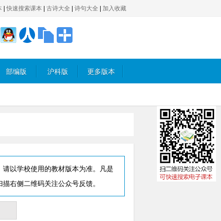
本
|
快速搜索课本
|
古诗大全
|
诗句大全
|
加入收藏
部编版
沪科版
更多版本
，请以学校使用的教材版本为准。凡是
扫描右侧二维码关注公众号反馈。