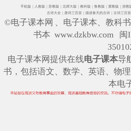
手机版
|
人教版
|
苏教版
|
北师大版
|
教科版
|
鲁教版
|
冀教版
|
浙教
古诗大全
|
唐诗三百首
|
描述春天的古诗
|
古诗三百首
©电子课本网
、电子课本、教科书
书本 www.dzkbw.com
闽I
35010
电子课本网提供在线
电子课本
导
书，包括语文、数学、英语、物理
本电