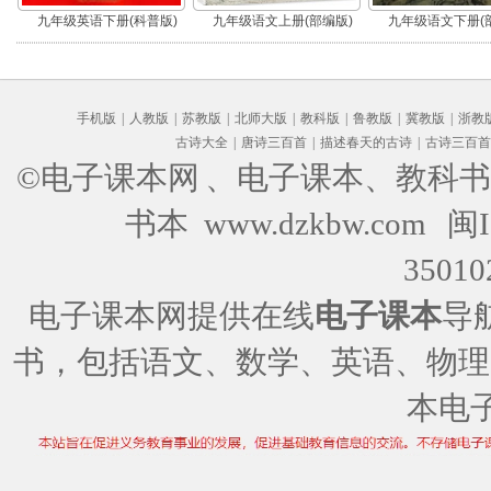
九年级英语下册(科普版)
九年级语文上册(部编版)
九年级语文下册(
手机版
|
人教版
|
苏教版
|
北师大版
|
教科版
|
鲁教版
|
冀教版
|
浙教
古诗大全
|
唐诗三百首
|
描述春天的古诗
|
古诗三百首
©电子课本网
、电子课本、教科书
书本 www.dzkbw.com
闽I
35010
电子课本网提供在线
电子课本
导
书，包括语文、数学、英语、物理
本电