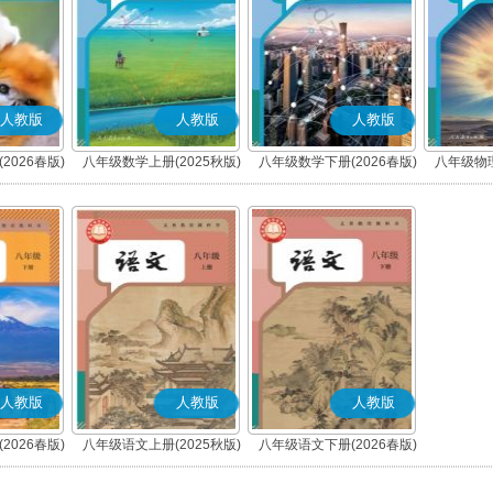
人教版
人教版
人教版
2026春版)
八年级数学上册(2025秋版)
八年级数学下册(2026春版)
八年级物理
人教版
人教版
人教版
2026春版)
八年级语文上册(2025秋版)
八年级语文下册(2026春版)
(部编版)
(部编版)