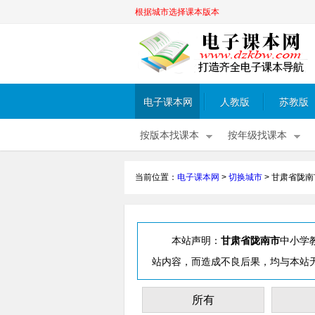
根据城市选择课本版本
电子课本网
人教版
苏教版
按版本找课本
按年级找课本
当前位置：
电子课本网
>
切换城市
>
甘肃省陇南
本站声明：
甘肃省陇南市
中小学
站内容，而造成不良后果，均与本站
所有