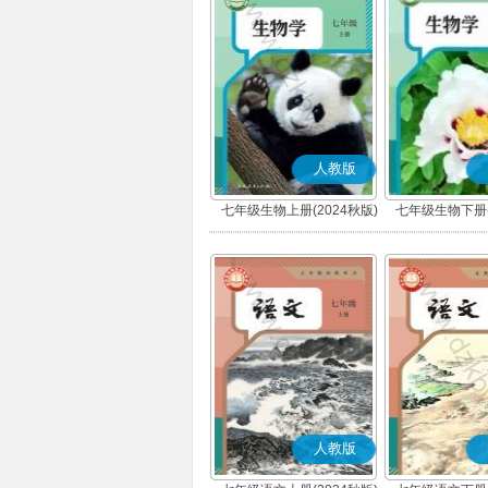
人教版
七年级生物上册(2024秋版)
七年级生物下册(
人教版