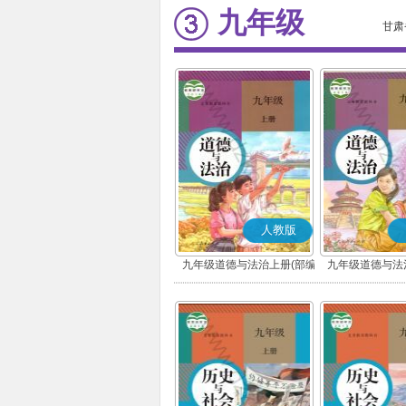
九年级
甘肃
人教版
九年级道德与法治上册(部编
九年级道德与法
版)
版)