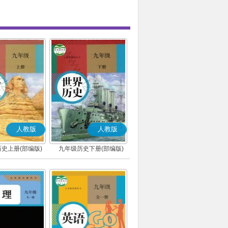
人教版
人教版
史上册(部编版)
九年级历史下册(部编版)