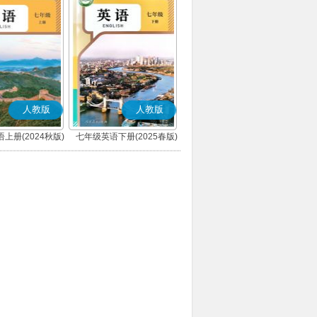
人教版
人教版
上册(2024秋版)
七年级英语下册(2025春版)