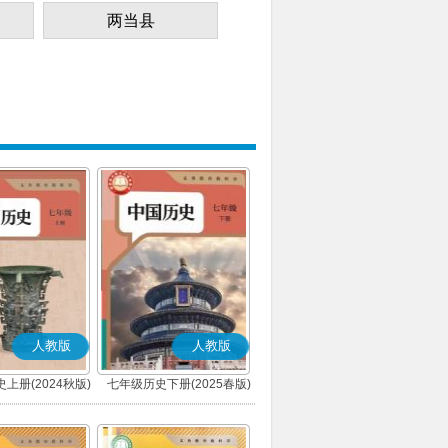
两当县
人教版
人教版
上册(2024秋版)
七年级历史下册(2025春版)
(部编版)
(部编版)