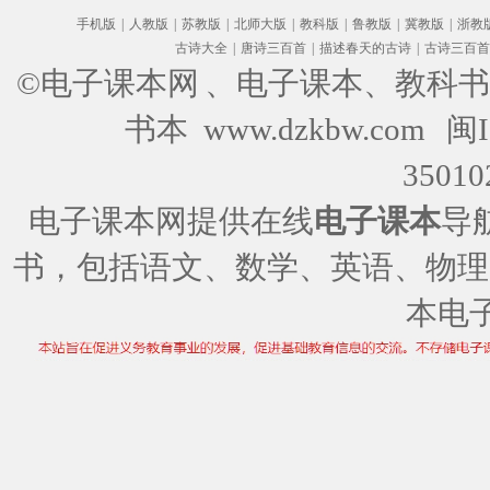
手机版
|
人教版
|
苏教版
|
北师大版
|
教科版
|
鲁教版
|
冀教版
|
浙教
古诗大全
|
唐诗三百首
|
描述春天的古诗
|
古诗三百首
©电子课本网
、电子课本、教科书
书本 www.dzkbw.com
闽I
35010
电子课本网提供在线
电子课本
导
书，包括语文、数学、英语、物理
本电