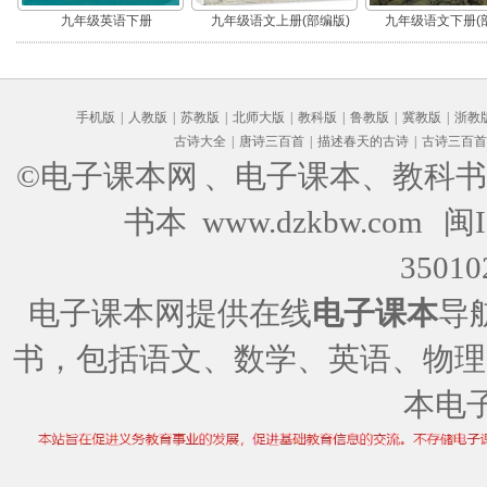
九年级英语下册
九年级语文上册(部编版)
九年级语文下册(
手机版
|
人教版
|
苏教版
|
北师大版
|
教科版
|
鲁教版
|
冀教版
|
浙教
古诗大全
|
唐诗三百首
|
描述春天的古诗
|
古诗三百首
©电子课本网
、电子课本、教科书
书本 www.dzkbw.com
闽I
35010
电子课本网提供在线
电子课本
导
书，包括语文、数学、英语、物理
本电