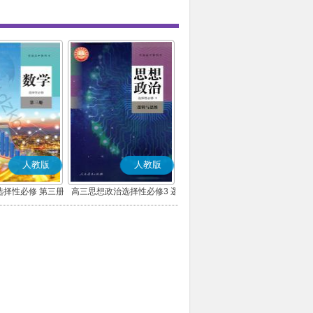
人教版
人教版
选择性必修 第三册
高三思想政治选择性必修3 逻
(A版)
辑与思维(部编版)