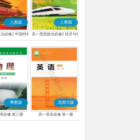
人教版
人教版
治必修1 中国特色
高一思想政治必修2 经济与社
主义(部编版)
会(部编版)
粤教版
北师大版
理必修 第三册
高一英语必修 第一册