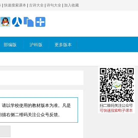
本
|
快速搜索课本
|
古诗大全
|
诗句大全
|
加入收藏
部编版
沪科版
更多版本
，请以学校使用的教材版本为准。凡是
扫描右侧二维码关注公众号反馈。