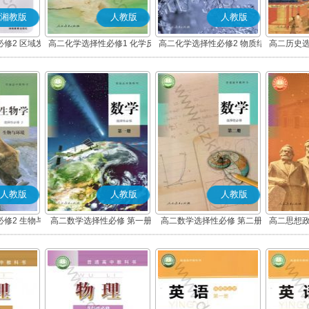
湘教版
人教版
人教版
修2 区域发
高二化学选择性必修1 化学反
高二化学选择性必修2 物质结
高二历史选
应原理
构与性质
度与社
人教版
人教版
人教版
修2 生物与
高二数学选择性必修 第一册
高二数学选择性必修 第二册
高二思想政
(A版)
(A版)
化