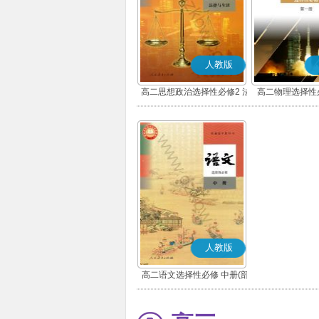
人教版
高二思想政治选择性必修2 法
高二物理选择性
律与生活(部编版)
人教版
高二语文选择性必修 中册(部
编版)