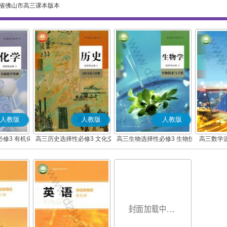
省佛山市高三课本版本
人教版
人教版
人教版
修3 有机化
高三历史选择性必修3 文化交
高三生物选择性必修3 生物技
高三数学
础
流与传播(部编版)
术与工程