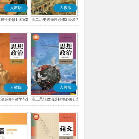
人教版
人教版
择性必修1 国家制
高二历史选择性必修2 经济与
会治理(部编版)
社会生活(部编版)
人教版
人教版
治必修4 哲学与文
高二思想政治选择性必修1 当
(部编版)
代国际政治与经济(部编版)