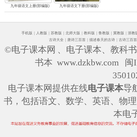
九年级语文上册(部编版)
九年级语文下册(部编版)
手机版
|
人教版
|
苏教版
|
北师大版
|
教科版
|
鲁教版
|
冀教版
|
浙教
古诗大全
|
唐诗三百首
|
描述春天的古诗
|
古诗三百首
©电子课本网
、电子课本、教科书
书本 www.dzkbw.com
闽I
35010
电子课本网提供在线
电子课本
导
书，包括语文、数学、英语、物理
本电