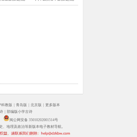
沪科教版
|
青岛版
|
北京版
|
更多版本
诗
|
部编版小学古诗
闽公网安备 35010202001514号
史、地理及政治等新版本电子教材导航。