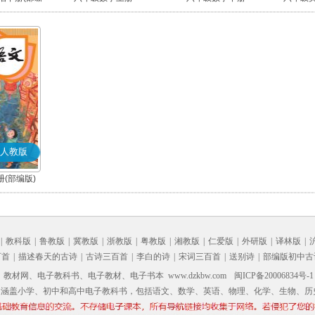
人教版
(部编版)
|
教科版
|
鲁教版
|
冀教版
|
浙教版
|
粤教版
|
湘教版
|
仁爱版
|
外研版
|
译林版
|
百首
|
描述春天的古诗
|
古诗三百首
|
李白的诗
|
宋词三百首
|
送别诗
|
部编版初中古
材网、电子教科书、电子教材、电子书本 www.dzkbw.com
闽ICP备20006834号-1
，涵盖小学、初中和高中电子教科书，包括语文、数学、英语、物理、化学、生物、历