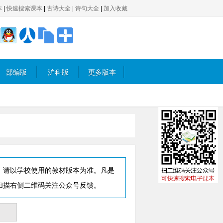
本
|
快速搜索课本
|
古诗大全
|
诗句大全
|
加入收藏
部编版
沪科版
更多版本
，请以学校使用的教材版本为准。凡是
扫描右侧二维码关注公众号反馈。