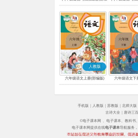
版)
版)
人教版
六年级语文上册(部编版)
六年级语文下册
手机版
|
人教版
|
苏教版
|
北师大版
古诗大全
|
唐诗三
©电子课本网
、电子课本、教科书、教
电子课本网提供在线
电子课本
导航服务