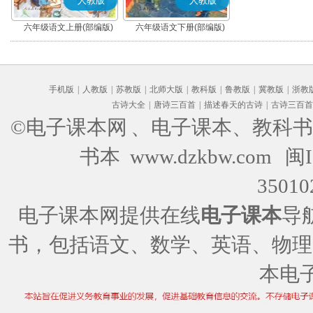
人教版
人教版
六年级语文上册(部编版)
六年级语文下册(部编版)
手机版
|
人教版
|
苏教版
|
北师大版
|
教科版
|
鲁教版
|
冀教版
|
浙教
古诗大全
|
唐诗三百首
|
描述春天的古诗
|
古诗三百首
©电子课本网
、电子课本、教科书
书本 www.dzkbw.com
闽I
35010
电子课本网提供在线
电子课本
导
书，包括语文、数学、英语、物理
本电