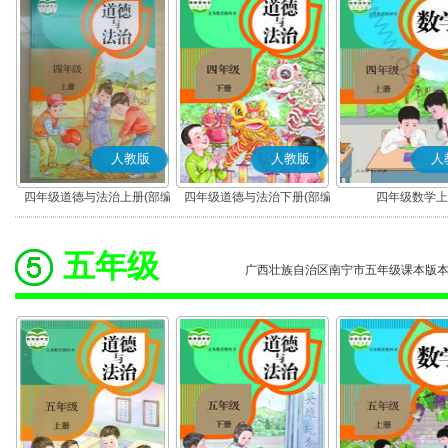
人教版
人教版
人
四年级道德与法治上册(部编
四年级道德与法治下册(部编
四年级数学上
版)
版)
五年级
广西壮族自治区南宁市五年级课本版