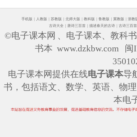
手机版
|
人教版
|
苏教版
|
北师大版
|
教科版
|
鲁教版
|
冀教版
|
浙教
古诗大全
|
唐诗三百首
|
描述春天的古诗
|
古诗三百首
©电子课本网
、电子课本、教科书
书本 www.dzkbw.com
闽I
35010
电子课本网提供在线
电子课本
导
书，包括语文、数学、英语、物理
本电