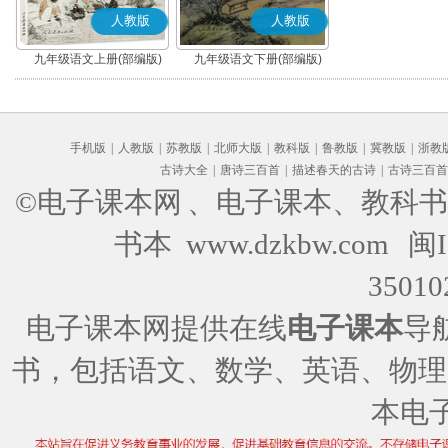
人教版
人教版
九年级语文上册(部编版)
九年级语文下册(部编版)
手机版
|
人教版
|
苏教版
|
北师大版
|
教科版
|
鲁教版
|
冀教版
|
浙教
古诗大全
|
唐诗三百首
|
描述春天的古诗
|
古诗三百首
©电子课本网
、电子课本、教科书
书本 www.dzkbw.com
闽I
35010
电子课本网提供在线
电子课本
导
书，包括语文、数学、英语、物理
本电